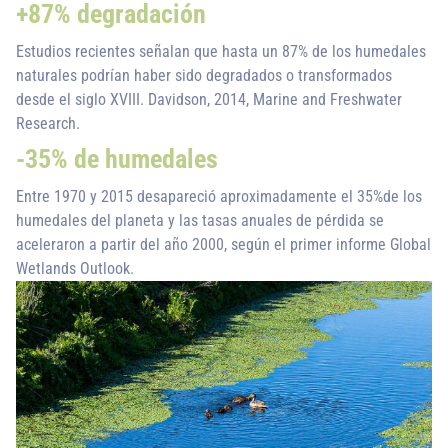
+87% degradación
Estudios recientes señalan que hasta un 87% de los humedales
naturales podrían haber sido degradados o transformados
desde el siglo XVIII. Davidson, 2014, Marine and Freshwater
Research.
-35% de humedales
Entre 1970 y 2015 desapareció aproximadamente el 35%de los
humedales del planeta y las tasas anuales de pérdida se
aceleraron a partir del año 2000, según el primer informe Global
Wetlands Outlook.