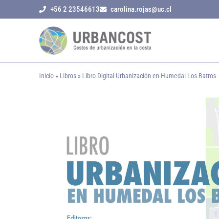
+56 2 23546613
carolina.rojas@uc.cl
Inicio
»
Libros
»
Libro Digital Urbanización en Humedal Los Batros