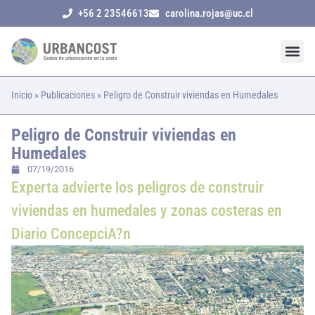
+56 2 23546613
carolina.rojas@uc.cl
Inicio
»
Publicaciones
»
Peligro de Construir viviendas en Humedales
Peligro de Construir viviendas en
Humedales
07/19/2016
Experta advierte los peligros de construir
viviendas en humedales y zonas costeras en
Diario ConcepciA?n