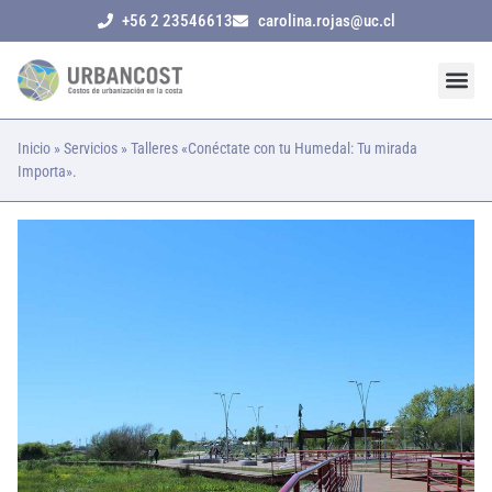
+56 2 23546613
carolina.rojas@uc.cl
Inicio
»
Servicios
»
Talleres «Conéctate con tu Humedal: Tu mirada
Importa».