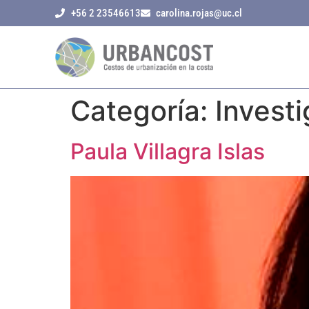
+56 2 23546613
carolina.rojas@uc.cl
Categoría:
Invest
Paula Villagra Islas